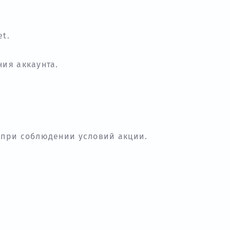
t.
ия аккаунта.
 при соблюдении условий акции.