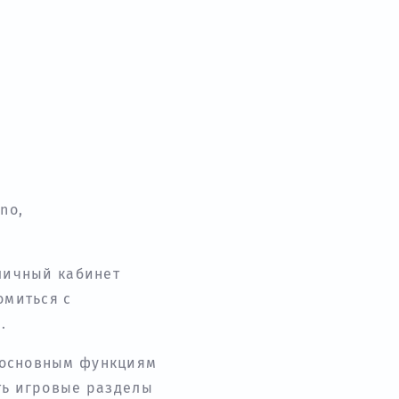
no,
 личный кабинет
омиться с
.
 основным функциям
ть игровые разделы