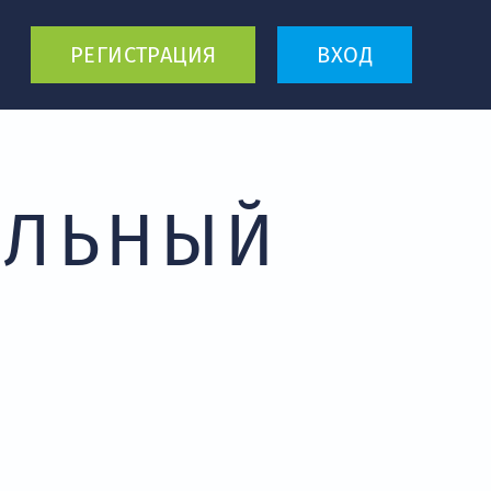
РЕГИСТРАЦИЯ
ВХОД
АЛЬНЫЙ