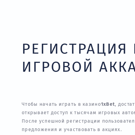
РЕГИСТРАЦИЯ 
ИГРОВОЙ АКК
Чтобы начать играть в казино
1xBet
, доста
открывает доступ к тысячам игровых авто
После успешной регистрации пользовател
предложения и участвовать в акциях.