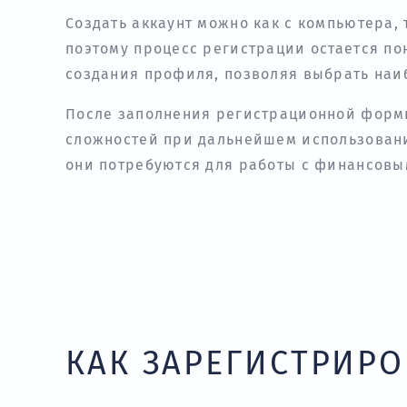
Создать аккаунт можно как с компьютера,
поэтому процесс регистрации остается п
создания профиля, позволяя выбрать наи
После заполнения регистрационной формы
сложностей при дальнейшем использовани
они потребуются для работы с финансов
КАК ЗАРЕГИСТРИРО