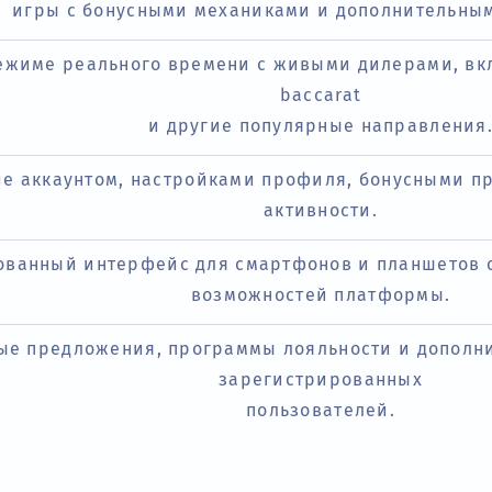
игры с бонусными механиками и дополнительны
ежиме реального времени с живыми дилерами, вклю
baccarat
и другие популярные направления
е аккаунтом, настройками профиля, бонусными п
активности.
ованный интерфейс для смартфонов и планшетов 
возможностей платформы.
ые предложения, программы лояльности и дополн
зарегистрированных
пользователей.