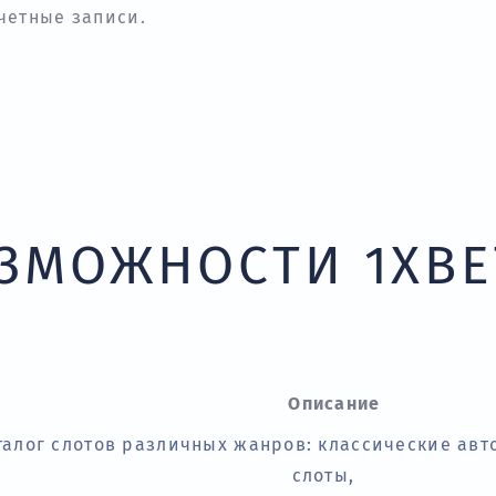
четные записи.
ЗМОЖНОСТИ 1XBE
Описание
талог слотов различных жанров: классические авт
слоты,