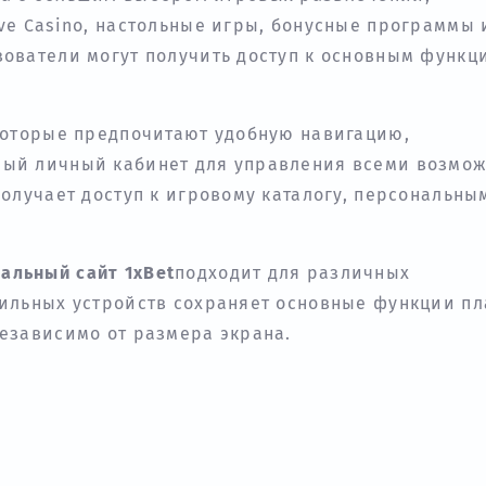
ve Casino, настольные игры, бонусные программы 
зователи могут получить доступ к основным функц
которые предпочитают удобную навигацию,
ный личный кабинет для управления всеми возмо
получает доступ к игровому каталогу, персональны
альный сайт 1xBet
подходит для различных
бильных устройств сохраняет основные функции п
езависимо от размера экрана.